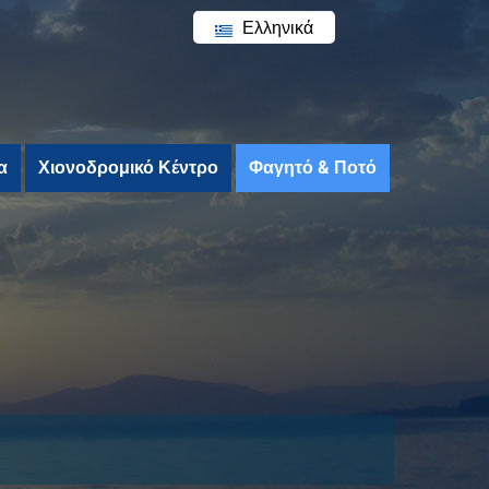
Ελληνικά
English
α
Χιονοδρομικό Κέντρο
Φαγητό & Ποτό