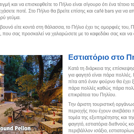
ιγμή και να επισκεφθείτε το Πήλιο είναι σίγουρο ότι ένα τέτοιο 
εχάσετε ποτέ. Στο Πήλιο θα βρείτε επίσης και café bars για να 
φρύ γεύμα.
 βουνό είτε κοντά στη θάλασσα, το Πήλιο έχει τις ομορφιές του,
, που σας προσκαλεί να χαλαρώσετε με το καφεδάκι σας και να 
Εστιατόριο στο Π
Κατά τη διάρκεια της επίσκεψης
για φαγητό είναι πάρα πολλές. 
πίτα από έναν φούρνο θα έχει 
πάρα πολλές καθώς πάρα πολλά 
επικράτεια του Πηλίου.
Την άριστη τουριστική οργάνωσ
περιοχής που έχουν ανεβάσει π
τομέα της εξυπηρέτησης και τη
φαγητό, εστιατόρια διεθνούς κο
περιβάλλον ισάξιο, εστιατορίων