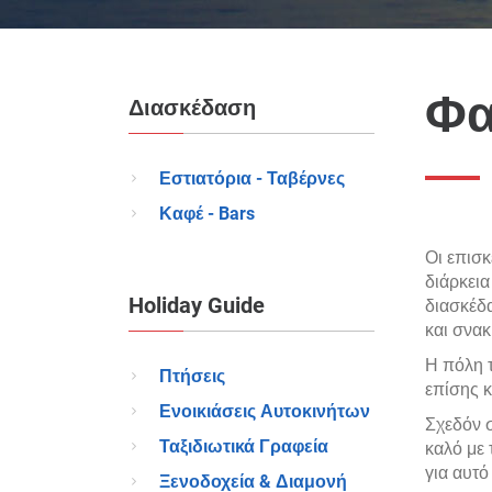
Φα
Διασκέδαση
Εστιατόρια - Ταβέρνες
Καφέ - Bars
Οι επισκ
διάρκεια
Holiday Guide
διασκέδα
και σνακ
Η πόλη τ
Πτήσεις
επίσης κ
Ενοικιάσεις Αυτοκινήτων
Σχεδόν σ
Ταξιδιωτικά Γραφεία
καλό με 
για αυτό
Ξενοδοχεία & Διαμονή