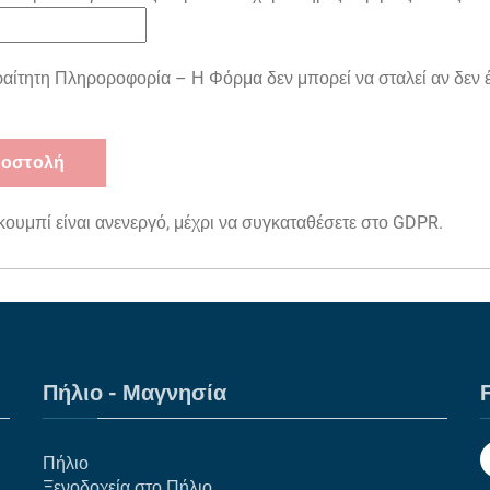
αίτητη Πληροροφορία – Η Φόρμα δεν μπορεί να σταλεί αν δεν έ
κουμπί είναι ανενεργό, μέχρι να συγκαταθέσετε στο GDPR.
Πήλιο - Μαγνησία
F
Πήλιο
Ξενοδοχεία στο Πήλιο