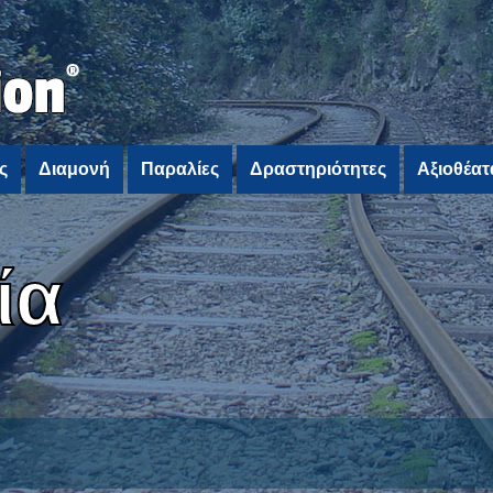
ς
Διαμονή
Παραλίες
Δραστηριότητες
Αξιοθέατ
ία