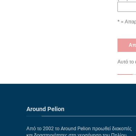
* = Απαρ
Αυτό το 
Around Pelion
Από το 2002 το Around Pelion προωθεί διακοπές
και δραστηριότητες στη χερσόνησο του Πηλίου.