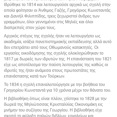
Ιδρύθηκε το 1814 και λειτουργούσε αρχικά ως σχολή στην
οποία φοίτησαν οι Άνθιμος Γαζής, Γρηγόριος Κωνσταντάς
και Δανιήλ Φιλιππίδης, τρεις ξεχωριστοί άνδρες των
γραμμάτων, όλοι γεννημένοι στις Μηλιές και όλοι
διαπρεπείς στον χώρο τους.
Αρχικός στόχος της σχολής ήταν να λειτουργήσει ως
ακαδημία, ισάξια πανεπιστημιακής εκπαίδευσης αλλά αυτό
δεν επετράπει από τους Οθωμανούς κατακτητές. Οι
εργασίες οικοδόμησης της σχολής ολοκληρώθηκαν το
1817 με δωρεές των ιδρυτών της. Η επανάσταση του 1821
είχε ως αποτέλεσμα την παύση λειτουργίας της καθώς οι
ιδρυτές της ήταν ανάμεσα στους πρωτοστάτες της
επανάστασης κατά των Τούρκων.
Το 1834 η σχολή επαναλειτούργησε με την βοήθεια του
Γρηγορίου Κωνσταντά για 10 χρόνια μέχρι τον θάνατο του.
Η βιβλιοθήκη όπως είναι πλέον, χτίστηκε το 1828 με την
δωρεά της Μηλιώτισσας Κρυσταλλίας Οικονομάκη εις
μνήμην του συζύγου της Γεωργίου. Η βιβλιοθήκη είχε
σκοπό τη φύλαξη παλιών βιβλίων, εργαλείων και