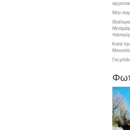
αρχοντικ
Μην παρα
Ιδιαίτερ
Μεταμόρφ
πανηγύρι
Κατά την
Μουσείο
Για μπάν
Φωτ