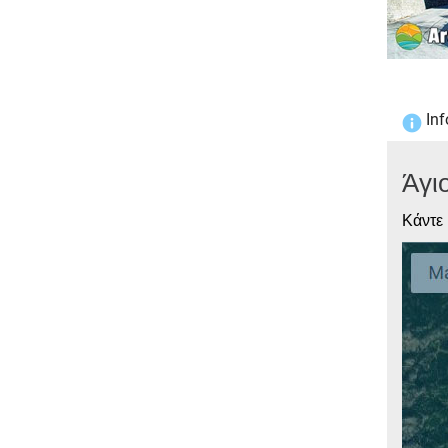
Inf
Άγι
Κάντε 