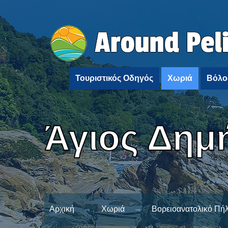
Τουριστικός Οδηγός
Χωριά
Βόλο
Άγιος Δημ
Αρχική
Χωριά
Βορειοανατολικό Πήλ