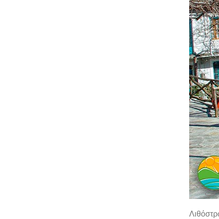
Λιθόστρω