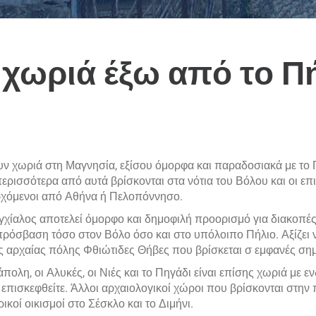
 χωριά έξω από το Π
ν χωριά στη Μαγνησία, εξίσου όμορφα και παραδοσιακά με το Π
περισσότερα από αυτά βρίσκονται στα νότια του Βόλου και οι ε
ρχόμενοι από Αθήνα ή Πελοπόννησο.
χίαλος αποτελεί όμορφο και δημοφιλή προορισμό για διακοπές
πρόσβαση τόσο στον Βόλο όσο και στο υπόλοιπο Πήλιο. Αξίζει 
ς αρχαίας πόλης Φθιώτιδες Θήβες που βρίσκεται σ εμφανές σημ
πολη, οι Αλυκές, οι Νιές και το Πηγάδι είναι επίσης χωριά με 
α επισκεφθείτε. Άλλοι αρχαιολογικοί χώροι που βρίσκονται στην πε
ικοί οικισμοί στο Σέσκλο και το Διμήνι.