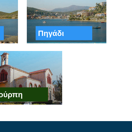
Πηγάδι
ούρπη