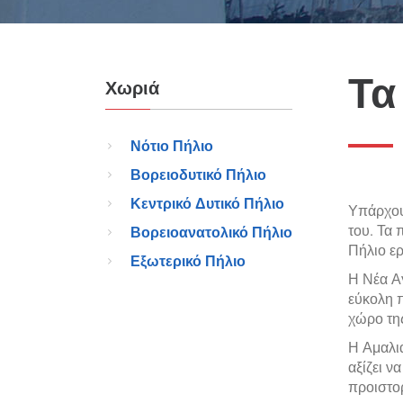
Τα
Χωριά
Νότιο Πήλιο
Βορειοδυτικό Πήλιο
Κεντρικό Δυτικό Πήλιο
Υπάρχου
του. Τα 
Βορειοανατολικό Πήλιο
Πήλιο ε
Εξωτερικό Πήλιο
Η Νέα Αγ
εύκολη 
χώρο τη
Η Αμαλιά
αξίζει ν
προιστορ