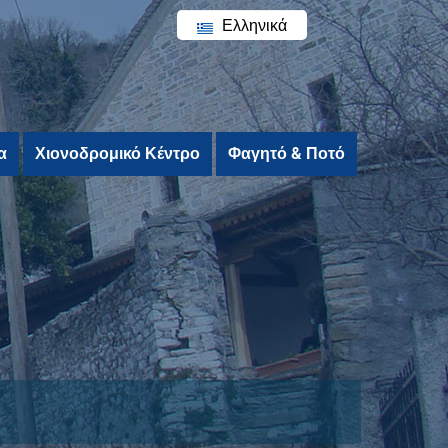
Ελληνικά
English
α
Χιονοδρομικό Κέντρο
Φαγητό & Ποτό