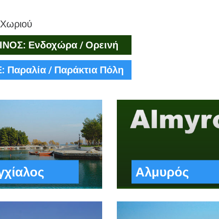
 Χωριού
ΙΝΟΣ: Ενδοχώρα / Ορεινή
 Παραλία / Παράκτια Πόλη
γχίαλος
Αλμυρός