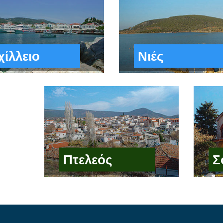
χίλλειο
Νιές
Πτελεός
Σ