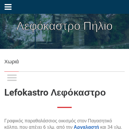
Λεφόκαστρο Πήλιο
Χωριά
Lefokastro Λεφόκαστρο
Γραφικός παραθαλάσσιος οικισμός στον Παγασητικό
κόλπο, που απέχει 6 χλμ. από την
Αργαλαστή
και 34 χλμ.