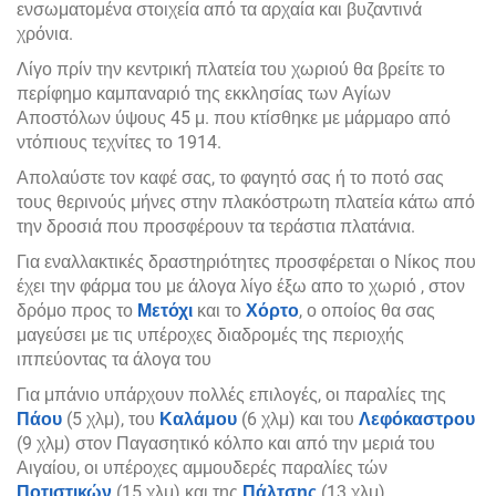
ενσωματομένα στοιχεία από τα αρχαία και βυζαντινά
χρόνια.
Λίγο πρίν την κεντρική πλατεία του χωριού θα βρείτε το
περίφημο καμπαναριό της εκκλησίας των Αγίων
Αποστόλων ύψους 45 μ. που κτίσθηκε με μάρμαρο από
ντόπιους τεχνίτες το 1914.
Απολαύστε τον καφέ σας, το φαγητό σας ή το ποτό σας
τους θερινούς μήνες στην πλακόστρωτη πλατεία κάτω από
την δροσιά που προσφέρουν τα τεράστια πλατάνια.
Για εναλλακτικές δραστηριότητες προσφέρεται ο Νίκος που
έχει την φάρμα του με άλογα λίγο έξω απο το χωριό , στον
δρόμο προς το
Μετόχι
και το
Χόρτο
, ο οποίος θα σας
μαγεύσει με τις υπέροχες διαδρομές της περιοχής
ιππεύοντας τα άλογα του
Για μπάνιο υπάρχουν πολλές επιλογές, οι παραλίες της
Πάου
(5 χλμ), του
Καλάμου
(6 χλμ) και του
Λεφόκαστρου
(9 χλμ) στον Παγασητικό κόλπο και από την μεριά του
Αιγαίου, οι υπέροχες αμμουδερές παραλίες τών
Ποτιστικών
(15 χλμ) και της
Πάλτσης
(13 χλμ).